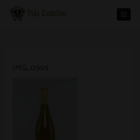
Skip
to
content
IMG_0999