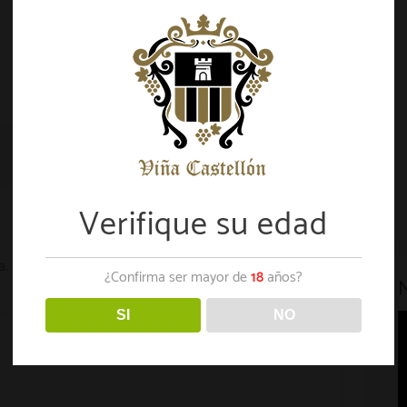
Verifique su edad
a.
Los campos requeridos están marcados
*
¿Confirma ser mayor de
18
años?
SI
NO
R
e
p