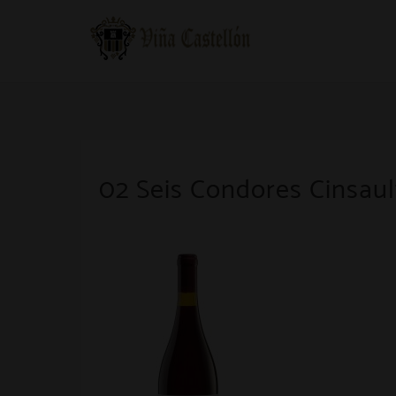
Skip
to
content
02 Seis Condores Cinsaul