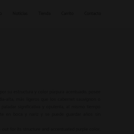
o
Noticias
Tienda
Carrito
Contacto
or su estructura y color púrpura acentuado, posee
ia-alta, más ligeros que los cabernet sauvignon o
 paladar significativa y opulenta, al mismo tiempo
te en boca y nariz y se puede guardar años sin
out for its structure and accentuated purple color,