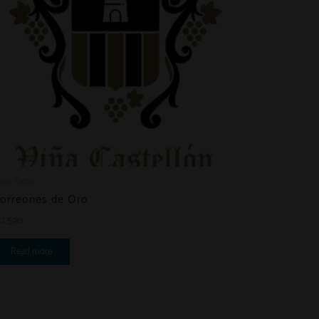
ino Tinto
orreones de Oro
12.590
Read more